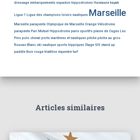
dressage
embarquements
espadon
hippodromes
Huveaune
kayak
Marseille
Ligue 1
Ligue des champions
loisirs nautiques
Marseille parapente
Olympique de Marseille
Orange Vélodrome
parapente
Pari Mutuel Hippodrome
paris sportifs
plaine de Cuges Les
Pins
polo cheval
ports maritimes et nautiques
pêche
pêche au gros
Roucas-Blanc
ski nautique
sports hippiques
Stage SIV
stand up
paddle
thon rouge
triathlon équestre
turf
Articles similaires