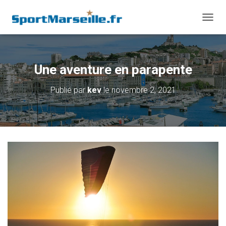
D
É
P
L
I
Une aventure en parapente
E
R
Publié par
kev
le
novembre 2, 2021
L
A
N
A
V
I
G
A
T
I
O
N